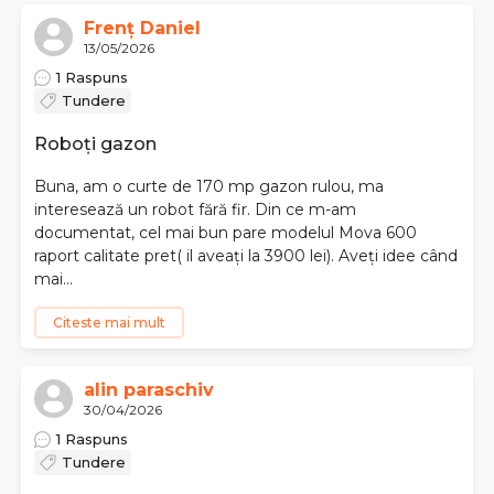
Frenț Daniel
13/05/2026
1 Raspuns
Tundere
Roboți gazon
Buna, am o curte de 170 mp gazon rulou, ma
interesează un robot fără fir. Din ce m-am
documentat, cel mai bun pare modelul Mova 600
raport calitate pret( il aveați la 3900 lei). Aveți idee când
mai...
Citeste mai mult
alin paraschiv
30/04/2026
1 Raspuns
Tundere