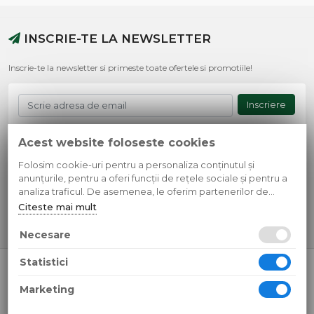
INSCRIE-TE LA NEWSLETTER
Inscrie-te la newsletter si primeste toate ofertele si promotiile!
Inscriere
Acest website foloseste cookies
Informatii livrare
Ghid ingrijire gazon
Folosim cookie-uri pentru a personaliza conținutul și
Termeni si conditii
Retur produse
anunțurile, pentru a oferi funcții de rețele sociale și pentru a
Cont client
Metode de plata
analiza traficul. De asemenea, le oferim partenerilor de
rețele sociale, de publicitate și de analize informații cu privire
Citeste mai mult
Contact
Confidentialitate
la modul în care folosiți site-ul nostru. Aceștia le pot combina
cu alte informații oferite de dvs. sau culese în urma folosirii
Necesare
serviciilor lor.
Statistici
© 2026 SC Simple Design Media SRL
CUI: RO35595807 Reg.Com.: J13/268/2016
Marketing
Toate preturile sunt exprimate in lei si includ tva. Ofertele sunt
valabile in limita stocului disponibil.