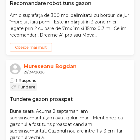
Recomandare robot tuns gazon
Am o suprafață de 300 mp, delimitată cu borduri de jur
împrejur, fara pomi . Este împărțită în 3 zone mici
legate prin 2 culoare de 7mx 1m și 15mx 0,7 m . Ce îmi
recomandați, Dreame A1 pro sau Mova...
Citeste mai mult
Mureseanu Bogdan
21/04/2026
1 Raspuns
Tundere
Tundere gazon proaspat
Buna seara. Acuma 2 saptamani am
suprainsamantat,am avut goluri mari . Mentionez ca
gazonul a fost tuns proaspat cand am
suprainsamantat. Gazonul nou are intre 1 si 3 cm. Iar
gazonul vechi a...