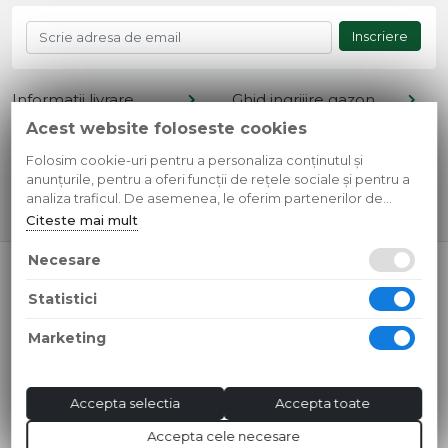
Inscriere
Informatii livrare
Ghid ingrijire gazon
Acest website foloseste cookies
Termeni si conditii
Retur produse
Cont client
Metode de plata
Folosim cookie-uri pentru a personaliza conținutul și
anunțurile, pentru a oferi funcții de rețele sociale și pentru a
Contact
Confidentialitate
analiza traficul. De asemenea, le oferim partenerilor de
rețele sociale, de publicitate și de analize informații cu privire
Citeste mai mult
la modul în care folosiți site-ul nostru. Aceștia le pot combina
cu alte informații oferite de dvs. sau culese în urma folosirii
Necesare
© 2026 SC Simple Design Media SRL
serviciilor lor.
CUI: RO35595807 Reg.Com.: J13/268/2016
Statistici
Toate preturile sunt exprimate in lei si includ tva. Ofertele sunt
valabile in limita stocului disponibil.
Marketing
Accepta selectia
Accepta toate
Accepta cele necesare