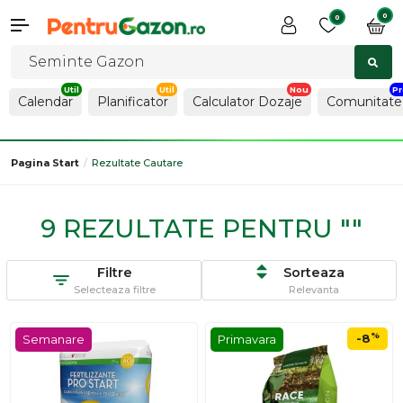
0
0
Calendar
Planificator
Calculator Dozaje
Comunitate
Pagina Start
Rezultate Cautare
9 REZULTATE PENTRU ""
Filtre
Sorteaza
Selecteaza filtre
Relevanta
%
-8
Semanare
Primavara