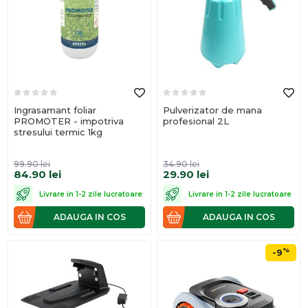
Ingrasamant foliar
Pulverizator de mana
PROMOTER - impotriva
profesional 2L
stresului termic 1kg
99.90
lei
34.90
lei
84.90
lei
29.90
lei
Livrare in 1-2 zile lucratoare
Livrare in 1-2 zile lucratoare
ADAUGA IN COS
ADAUGA IN COS
%
-9