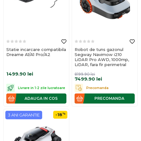
Statie incarcare compatibila
Robot de tuns gazonul
Dreame A1/A1 Pro/A2
Segway Navimow i210
LiDAR Pro AWD, 1000mp,
LiDAR, fara fir perimetral
1499.90
lei
8199.90
lei
7499.90
lei
Livrare in 1-2 zile lucratoare
Precomanda
ADAUGA IN COS
PRECOMANDA
%
-18
3 ANI GARANTIE