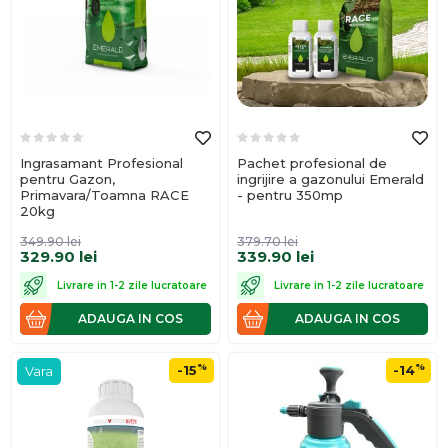
Ingrasamant Profesional
Pachet profesional de
pentru Gazon,
ingrijire a gazonului Emerald
Primavara/Toamna RACE
- pentru 350mp
20kg
349.90
lei
379.70
lei
329.90
lei
339.90
lei
Livrare in 1-2 zile lucratoare
Livrare in 1-2 zile lucratoare
ADAUGA IN COS
ADAUGA IN COS
%
%
-15
-14
Vara