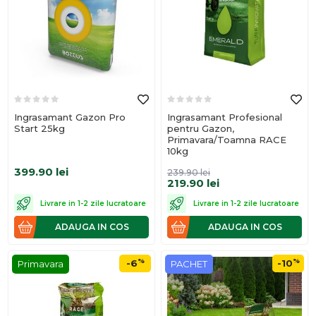
Ingrasamant Gazon Pro
Ingrasamant Profesional
Start 25kg
pentru Gazon,
Primavara/Toamna RACE
10kg
399.90
lei
239.90
lei
219.90
lei
Livrare in 1-2 zile lucratoare
Livrare in 1-2 zile lucratoare
ADAUGA IN COS
ADAUGA IN COS
%
%
-6
-10
Primavara
PACHET