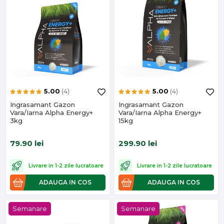
5.00
(4)
5.00
(4)
Ingrasamant Gazon
Ingrasamant Gazon
Vara/Iarna Alpha Energy+
Vara/Iarna Alpha Energy+
3kg
15kg
79.90
lei
299.90
lei
Livrare in 1-2 zile lucratoare
Livrare in 1-2 zile lucratoare
ADAUGA IN COS
ADAUGA IN COS
Semanare
Semanare