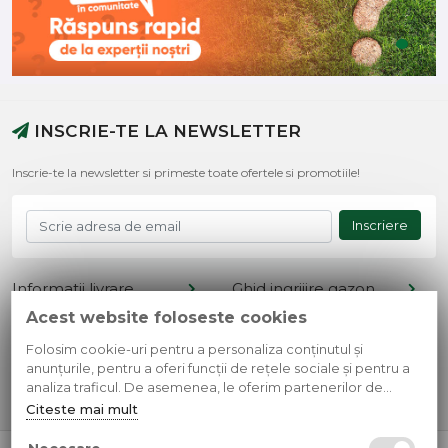
INSCRIE-TE LA NEWSLETTER
Inscrie-te la newsletter si primeste toate ofertele si promotiile!
Inscriere
Informatii livrare
Ghid ingrijire gazon
Acest website foloseste cookies
Termeni si conditii
Retur produse
Cont client
Metode de plata
Folosim cookie-uri pentru a personaliza conținutul și
anunțurile, pentru a oferi funcții de rețele sociale și pentru a
Contact
Confidentialitate
analiza traficul. De asemenea, le oferim partenerilor de
rețele sociale, de publicitate și de analize informații cu privire
Citeste mai mult
la modul în care folosiți site-ul nostru. Aceștia le pot combina
cu alte informații oferite de dvs. sau culese în urma folosirii