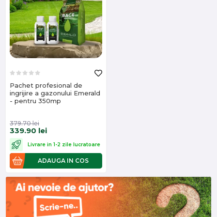
Pachet profesional de
ingrijire a gazonului Emerald
- pentru 350mp
379.70
lei
339.90
lei
Livrare in 1-2 zile lucratoare
ADAUGA IN COS