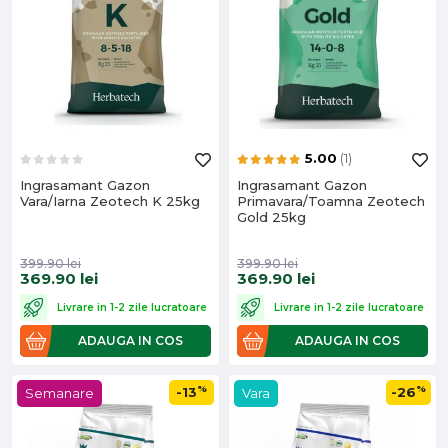
5.00
(1)
Ingrasamant Gazon
Ingrasamant Gazon
Vara/Iarna Zeotech K 25kg
Primavara/Toamna Zeotech
Gold 25kg
399.90
lei
399.90
lei
369.90
lei
369.90
lei
Livrare in 1-2 zile lucratoare
Livrare in 1-2 zile lucratoare
ADAUGA IN COS
ADAUGA IN COS
%
%
-13
-26
Semanare
Vara