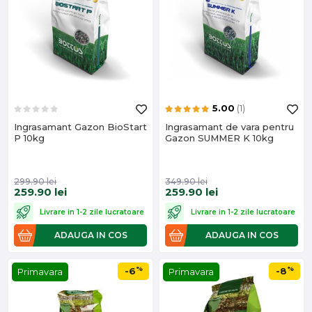
5.00
(1)
Ingrasamant Gazon BioStart
Ingrasamant de vara pentru
P 10kg
Gazon SUMMER K 10kg
299.90
lei
349.90
lei
259.90
lei
259.90
lei
Livrare in 1-2 zile lucratoare
Livrare in 1-2 zile lucratoare
ADAUGA IN COS
ADAUGA IN COS
%
%
-6
-8
Primavara
Primavara