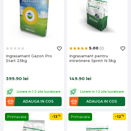
5.00
(2)
Ingrasamant Gazon Pro
Ingrasamant pentru
Start 25kg
intretinere Sprint N 5kg
399.90
lei
149.90
lei
Livrare in 1-2 zile lucratoare
Livrare in 1-2 zile lucratoare
ADAUGA IN COS
ADAUGA IN COS
%
%
-13
-12
Primavara
Primavara