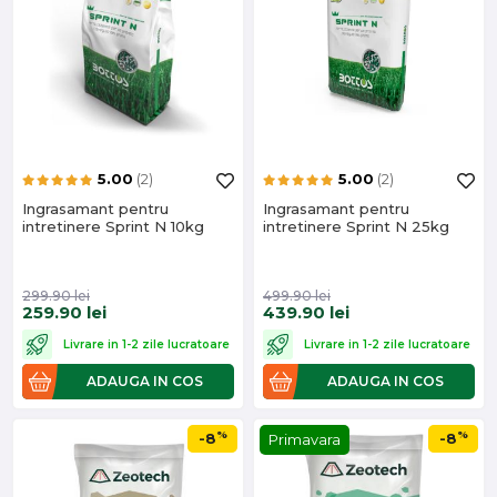
5.00
(2)
5.00
(2)
Ingrasamant pentru
Ingrasamant pentru
intretinere Sprint N 10kg
intretinere Sprint N 25kg
299.90
lei
499.90
lei
259.90
lei
439.90
lei
Livrare in 1-2 zile lucratoare
Livrare in 1-2 zile lucratoare
ADAUGA IN COS
ADAUGA IN COS
%
%
-8
-8
Primavara