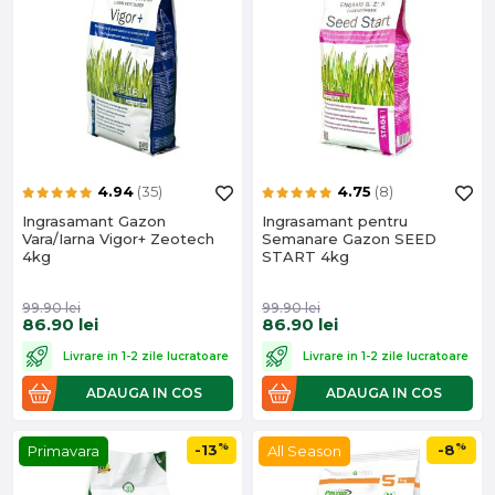
4.94
(35)
4.75
(8)
Ingrasamant Gazon
Ingrasamant pentru
Vara/Iarna Vigor+ Zeotech
Semanare Gazon SEED
4kg
START 4kg
99.90
lei
99.90
lei
86.90
lei
86.90
lei
Livrare in 1-2 zile lucratoare
Livrare in 1-2 zile lucratoare
ADAUGA IN COS
ADAUGA IN COS
%
%
-13
-8
Primavara
All Season