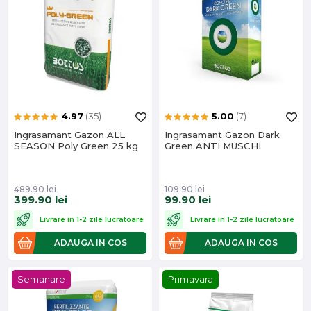
4.97
(35)
5.00
(7)
Ingrasamant Gazon ALL
Ingrasamant Gazon Dark
SEASON Poly Green 25 kg
Green ANTI MUSCHI
489.90
lei
109.90
lei
399.90
lei
99.90
lei
Livrare in 1-2 zile lucratoare
Livrare in 1-2 zile lucratoare
ADAUGA IN COS
ADAUGA IN COS
Semanare
Primavara