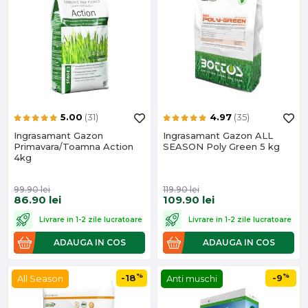
5.00
(31)
4.97
(35)
Ingrasamant Gazon
Ingrasamant Gazon ALL
Primavara/Toamna Action
SEASON Poly Green 5 kg
4kg
99.90
lei
119.90
lei
86.90
lei
109.90
lei
Livrare in 1-2 zile lucratoare
Livrare in 1-2 zile lucratoare
ADAUGA IN COS
ADAUGA IN COS
%
%
-18
-9
All Season
Anti muschi