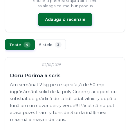
Spune-ti parerea si ajuta alti clienti
sa aleaga cel mai bun produs
Adauga o recenzie
Toate
5 stele
4
3
02/10/2025
Doru Porima a scris
Am semănat 2 kg pe o suprafață de 50 mp,
îngrăsământ solid de la poly Green și acoperit cu
substrat de grădină de la lidl, udat zilnic și după o
lună am un covor des și verde!!! Păcat că nu pot
atașa poze. L-am și tuns de 3 ori la înălțimea
maximă a mașinii de tuns.