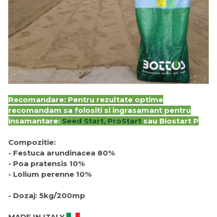
Recomandare: Pentru rezultate optime
recomandam sa folositi si ingrasamant pentru
insamantare:
Seed Start,
ProStart
sau
Biostart P
Compozitie:
- Festuca arundinacea 80%
- Poa pratensis 10%
- Lolium perenne 10%
- Dozaj: 5kg/200mp
MADE IN ITALY