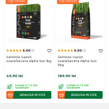
Top Vanzari
Top Vanzari
5.00
(1)
5.00
(1)
Seminte Gazon
Seminte Gazon
soare/seceta Alpha Sun 1kg
soare/seceta Alpha Sun
5kg
49.90
lei
189.90
lei
Livrare in 1-2 zile
Livrare in 1-2 zile
lucratoare
lucratoare
ADAUGA IN COS
ADAUGA IN COS