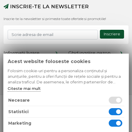
INSCRIE-TE LA NEWSLETTER
Inscrie-te la newsletter si primeste toate ofertele si promotiile!
Inscriere
Informatii livrare
Ghid ingrijire gazon
Acest website foloseste cookies
Termeni si conditii
Retur produse
Cont client
Metode de plata
Folosim cookie-uri pentru a personaliza conținutul și
anunțurile, pentru a oferi funcții de rețele sociale și pentru a
Contact
Confidentialitate
analiza traficul. De asemenea, le oferim partenerilor de
rețele sociale, de publicitate și de analize informații cu privire
Citeste mai mult
la modul în care folosiți site-ul nostru. Aceștia le pot combina
cu alte informații oferite de dvs. sau culese în urma folosirii
Necesare
© 2026 SC Simple Design Media SRL
serviciilor lor.
CUI: RO35595807 Reg.Com.: J13/268/2016
Statistici
Toate preturile sunt exprimate in lei si includ tva. Ofertele sunt
valabile in limita stocului disponibil.
Marketing