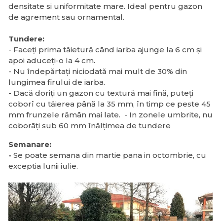
densitate si uniformitate mare. Ideal pentru gazon
de agrement sau ornamental.
Tundere:
- Faceți prima tăietură când iarba ajunge la 6 cm și
apoi aduceți-o la 4 cm.
- Nu îndepărtați niciodată mai mult de 30% din
lungimea firului de iarba.
- Dacă doriți un gazon cu textură mai fină, puteți
coborî cu tăierea până la 35 mm, în timp ce peste 45
mm frunzele rămân mai late. - In zonele umbrite, nu
coborâți sub 60 mm înălțimea de tundere
Semanare:
-
Se poate semana din martie pana in octombrie, cu
exceptia lunii iulie.