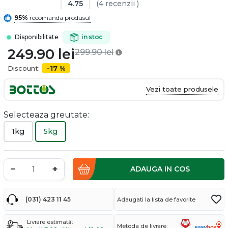
4.75
(4 recenzii )
95%
recomanda produsul
Disponibilitate
in stoc
249.90
lei
299.90
lei
Discount:
-17 %
Vezi toate produsele
Selecteaza greutate:
1kg
5kg
−
+
ADAUGA IN COS
(031) 423 11 45
Adaugati la lista de favorite
Livrare estimată:
Metoda de livrare: