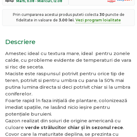
Marti, 11.08 - Miercuri, 12.08
Prin cumpararea acestui produs puteti colecta
30
puncte de
fidelitate in valoare de
3.00
lei
.
Vezi program loialitate
Descriere
Amestec ideal cu textura mare, ideal pentru zonele
calde, cu probleme evidente de temperaturi de vara
si risc de seceta.
Maciste este raspunsul potrivit pentru orice tip de
teren, potrivit si pentru umbra cu pana la 50% mai
putina lumina directa si deci potrivit chiar si la umbra
coniferelor.
Foarte rapid în faza inițială de plantare, colonizează
imediat spațiile, ne lasând nicio ieșire pentru
potențiale buruieni.
Gazon realizat din soiuri de origine americană cu
culoare
verde strălucitor chiar și în sezonul rece
.
Covor care la maturitate deplina, se prezinta cu