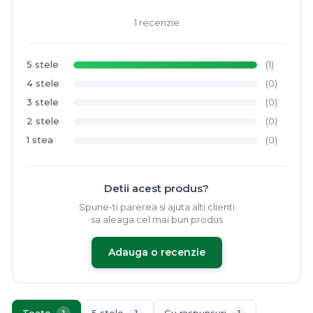
1 recenzie
5 stele
(1)
4 stele
(0)
3 stele
(0)
2 stele
(0)
1 stea
(0)
Detii acest produs?
Spune-ti parerea si ajuta alti clienti
sa aleaga cel mai bun produs
Adauga o recenzie
Toate
5 stele
Cu raspunsuri