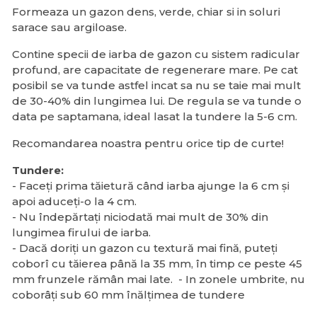
Formeaza un gazon dens, verde, chiar si in soluri
sarace sau argiloase.
Contine specii de iarba de gazon cu sistem radicular
profund, are capacitate de regenerare mare. Pe cat
posibil se va tunde astfel incat sa nu se taie mai mult
de 30-40% din lungimea lui. De regula se va tunde o
data pe saptamana, ideal lasat la tundere la 5-6 cm.
Recomandarea noastra pentru orice tip de curte!
Tundere:
- Faceți prima tăietură când iarba ajunge la 6 cm și
apoi aduceți-o la 4 cm.
- Nu îndepărtați niciodată mai mult de 30% din
lungimea firului de iarba.
- Dacă doriți un gazon cu textură mai fină, puteți
coborî cu tăierea până la 35 mm, în timp ce peste 45
mm frunzele rămân mai late. - In zonele umbrite, nu
coborâți sub 60 mm înălțimea de tundere