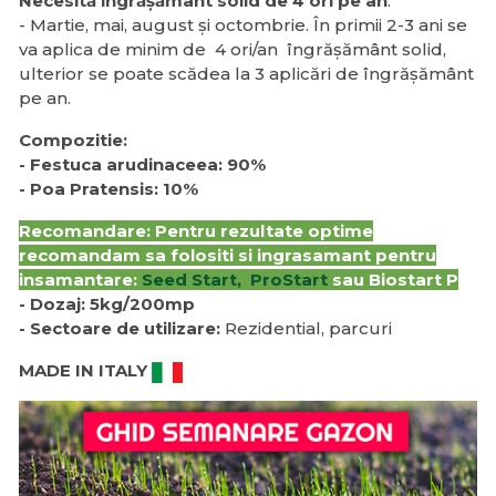
Necesită îngrășământ solid de 4 ori pe an
:
- Martie, mai, august și octombrie. În primii 2-3 ani se
va aplica de minim de 4 ori/an îngrășământ solid,
ulterior se poate scădea la 3 aplicări de îngrășământ
pe an.
Compozitie:
- Festuca arudinaceea: 90%
- Poa Pratensis: 10%
Recomandare: Pentru rezultate optime
recomandam sa folositi si ingrasamant pentru
insamantare:
Seed Start,
ProStart
sau
Biostart P
- Dozaj: 5kg/200mp
- Sectoare de utilizare:
Rezidential, parcuri
MADE IN ITALY