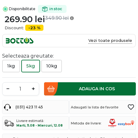
Disponibilitate
in stoc
269.90
lei
349.90
lei
Discount:
-23 %
Vezi toate produsele
Selecteaza greutate:
1kg
5kg
10kg
−
+
ADAUGA IN COS
(031) 423 11 45
Adaugati la lista de favorite
Livrare estimată:
Metoda de livrare:
Marti, 11.08 - Miercuri, 12.08