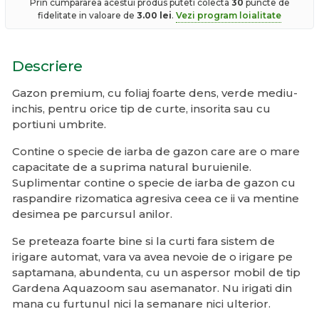
Prin cumpararea acestui produs puteti colecta
30
puncte de
fidelitate in valoare de
3.00
lei
.
Vezi program loialitate
Descriere
Gazon premium, cu foliaj foarte dens, verde mediu-
inchis, pentru orice tip de curte, insorita sau cu
portiuni umbrite.
Contine o specie de iarba de gazon care are o mare
capacitate de a suprima natural buruienile.
Suplimentar contine o specie de iarba de gazon cu
raspandire rizomatica agresiva ceea ce ii va mentine
desimea pe parcursul anilor.
Se preteaza foarte bine si la curti fara sistem de
irigare automat, vara va avea nevoie de o irigare pe
saptamana, abundenta, cu un aspersor mobil de tip
Gardena Aquazoom sau asemanator. Nu irigati din
mana cu furtunul nici la semanare nici ulterior.