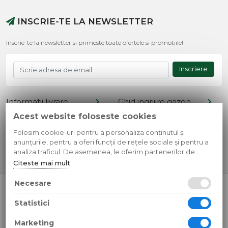
INSCRIE-TE LA NEWSLETTER
Inscrie-te la newsletter si primeste toate ofertele si promotiile!
Inscriere
Informatii livrare
Ghid ingrijire gazon
Acest website foloseste cookies
Termeni si conditii
Retur produse
Cont client
Metode de plata
Folosim cookie-uri pentru a personaliza conținutul și
anunțurile, pentru a oferi funcții de rețele sociale și pentru a
Contact
Confidentialitate
analiza traficul. De asemenea, le oferim partenerilor de
rețele sociale, de publicitate și de analize informații cu privire
Citeste mai mult
la modul în care folosiți site-ul nostru. Aceștia le pot combina
cu alte informații oferite de dvs. sau culese în urma folosirii
Necesare
© 2026 SC Simple Design Media SRL
serviciilor lor.
CUI: RO35595807 Reg.Com.: J13/268/2016
Statistici
Toate preturile sunt exprimate in lei si includ tva. Ofertele sunt
valabile in limita stocului disponibil.
Marketing