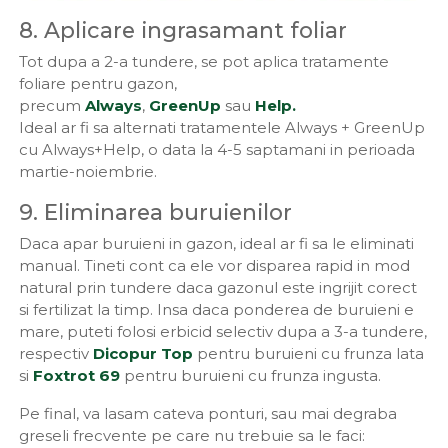
8. Aplicare ingrasamant foliar
Tot dupa a 2-a tundere, se pot aplica tratamente
foliare pentru gazon,
precum
Always
,
GreenUp
sau
Help.
Ideal ar fi sa alternati tratamentele Always + GreenUp
cu Always+Help, o data la 4-5 saptamani in perioada
martie-noiembrie.
9. Eliminarea buruienilor
Daca apar buruieni in gazon, ideal ar fi sa le eliminati
manual. Tineti cont ca ele vor disparea rapid in mod
natural prin tundere daca gazonul este ingrijit corect
si fertilizat la timp. Insa daca ponderea de buruieni e
mare, puteti folosi erbicid selectiv dupa a 3-a tundere,
respectiv
Dicopur Top
pentru buruieni cu frunza lata
si
Foxtrot 69
pentru buruieni cu frunza ingusta.
Pe final, va lasam cateva ponturi, sau mai degraba
greseli frecvente pe care nu trebuie sa le faci: