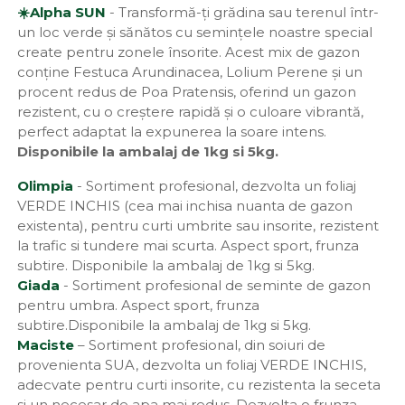
☀️Alpha SUN
- Transformă-ți grădina sau terenul într-
un loc verde și sănătos cu semințele noastre special
create pentru zonele însorite. Acest mix de gazon
conține Festuca Arundinacea, Lolium Perene și un
procent redus de Poa Pratensis, oferind un gazon
rezistent, cu o creștere rapidă și o culoare vibrantă,
perfect adaptat la expunerea la soare intens.
Disponibile la ambalaj de 1kg si 5kg.
Olimpia
- Sortiment profesional, dezvolta un foliaj
VERDE INCHIS (cea mai inchisa nuanta de gazon
existenta), pentru curti umbrite sau insorite, rezistent
la trafic si tundere mai scurta. Aspect sport, frunza
subtire. Disponibile la ambalaj de 1kg si 5kg.
Giada
- Sortiment profesional de seminte de gazon
pentru umbra. Aspect sport, frunza
subtire.Disponibile la ambalaj de 1kg si 5kg.
Maciste
– Sortiment profesional, din soiuri de
provenienta SUA, dezvolta un foliaj VERDE INCHIS,
adecvate pentru curti insorite, cu rezistenta la seceta
si un necesar de apa mai redus. Dezvolta o frunza