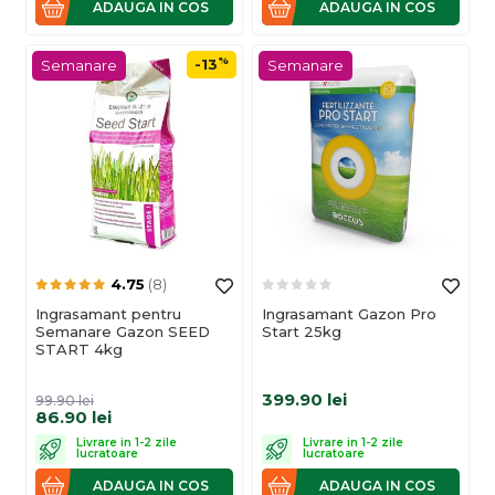
ADAUGA IN COS
ADAUGA IN COS
%
-13
Semanare
Semanare
4.75
(8)
Ingrasamant pentru
Ingrasamant Gazon Pro
Semanare Gazon SEED
Start 25kg
START 4kg
399.90
lei
99.90
lei
86.90
lei
Livrare in 1-2 zile
Livrare in 1-2 zile
lucratoare
lucratoare
ADAUGA IN COS
ADAUGA IN COS