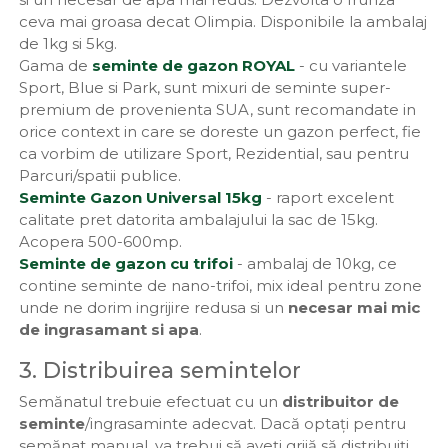
ceva mai groasa decat Olimpia. Disponibile la ambalaj
de 1kg si 5kg.
Gama de
seminte de gazon ROYAL
- cu variantele
Sport, Blue si Park, sunt mixuri de seminte super-
premium de provenienta SUA, sunt recomandate in
orice context in care se doreste un gazon perfect, fie
ca vorbim de utilizare Sport, Rezidential, sau pentru
Parcuri/spatii publice.
Seminte Gazon Universal 15kg
- raport excelent
calitate pret datorita ambalajului la sac de 15kg.
Acopera 500-600mp.
Seminte de gazon cu trifoi
- ambalaj de 10kg, ce
contine seminte de nano-trifoi, mix ideal pentru zone
unde ne dorim ingrijire redusa si un
necesar mai mic
de ingrasamant si apa
.
3. Distribuirea semintelor
Semănatul trebuie efectuat cu un
distribuitor de
seminte
/ingrasaminte adecvat. Dacă optați pentru
semănat manual, va trebui să aveți grijă să distribuiți