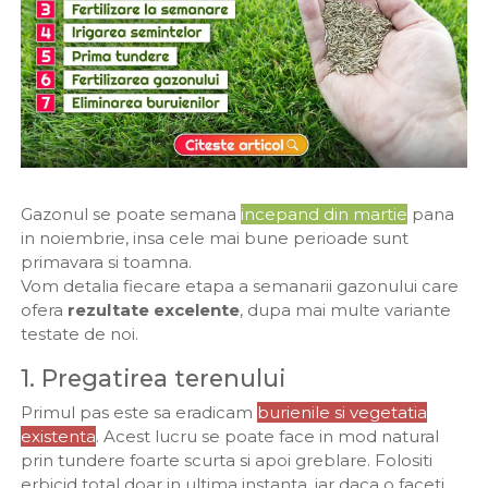
Gazonul se poate semana
incepand din martie
pana
in noiembrie, insa cele mai bune perioade sunt
primavara si toamna.
Vom detalia fiecare etapa a semanarii gazonului care
ofera
rezultate excelente
, dupa mai multe variante
testate de noi.
1. Pregatirea terenului
Primul pas este sa eradicam
burienile si vegetatia
existenta
. Acest lucru se poate face in mod natural
prin tundere foarte scurta si apoi greblare. Folositi
erbicid total doar in ultima instanta, iar daca o faceti