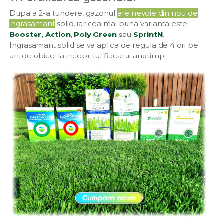
Dupa a 2-a tundere, gazonul
are nevoie din nou de
ingrasamant
solid, iar cea mai buna varianta este
Booster,
Action
,
Poly Green
sau
SprintN
.
Ingrasamant solid se va aplica de regula de 4 ori pe
an, de obicei la inceputul fiecarui anotimp.