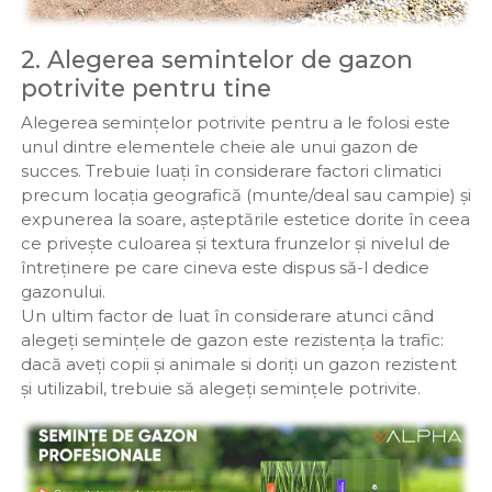
2. Alegerea semintelor de gazon
potrivite pentru tine
Alegerea semințelor potrivite pentru a le folosi este
unul dintre elementele cheie ale unui gazon de
succes. Trebuie luați în considerare factori climatici
precum locația geografică (munte/deal sau campie) și
expunerea la soare, așteptările estetice dorite în ceea
ce privește culoarea și textura frunzelor și nivelul de
întreținere pe care cineva este dispus să-l dedice
gazonului.
Un ultim factor de luat în considerare atunci când
alegeți semințele de gazon este rezistența la trafic:
dacă aveți copii și animale si doriți un gazon rezistent
și utilizabil, trebuie să alegeți semințele potrivite.