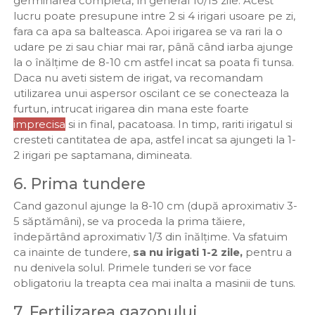
germinarea completă, în general 10/15 zile. Acest
lucru poate presupune intre 2 si 4 irigari usoare pe zi,
fara ca apa sa balteasca. Apoi irigarea se va rari la o
udare pe zi sau chiar mai rar, până când iarba ajunge
la o înălțime de 8-10 cm astfel incat sa poata fi tunsa.
Daca nu aveti sistem de irigat, va recomandam
utilizarea unui aspersor oscilant ce se conecteaza la
furtun, intrucat irigarea din mana este foarte
imprecisa
si in final, pacatoasa. In timp, rariti irigatul si
cresteti cantitatea de apa, astfel incat sa ajungeti la 1-
2 irigari pe saptamana, dimineata.
6. Prima tundere
Cand gazonul ajunge la 8-10 cm (după aproximativ 3-
5 săptămâni), se va proceda la prima tăiere,
îndepărtând aproximativ 1/3 din înălţime. Va sfatuim
ca inainte de tundere,
sa nu irigati 1-2 zile,
pentru a
nu denivela solul. Primele tunderi se vor face
obligatoriu la treapta cea mai inalta a masinii de tuns.
7. Fertilizarea gazonului