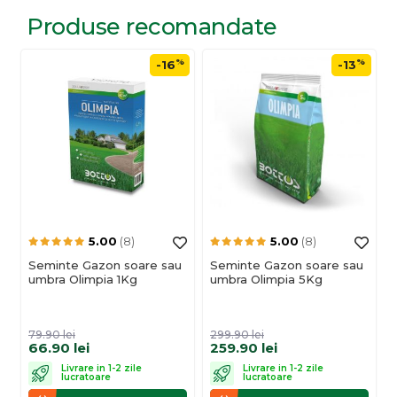
Produse recomandate
%
%
-16
-13
5.00
(8)
5.00
(8)
Seminte Gazon soare sau
Seminte Gazon soare sau
umbra Olimpia 1Kg
umbra Olimpia 5Kg
79.90
lei
299.90
lei
66.90
lei
259.90
lei
Livrare in 1-2 zile
Livrare in 1-2 zile
lucratoare
lucratoare