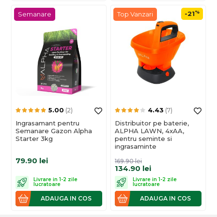
%
-21
Semanare
Top Vanzari
5.00
(2)
4.43
(7)
Ingrasamant pentru
Distribuitor pe baterie,
Semanare Gazon Alpha
ALPHA LAWN, 4xAA,
Starter 3kg
pentru seminte si
ingrasaminte
79.90
lei
169.90
lei
134.90
lei
Livrare in 1-2 zile
Livrare in 1-2 zile
lucratoare
lucratoare
ADAUGA IN COS
ADAUGA IN COS