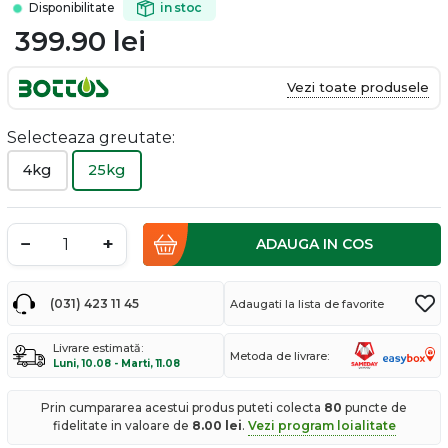
Disponibilitate
in stoc
399.90
lei
Vezi toate produsele
Selecteaza greutate:
4kg
25kg
−
+
ADAUGA IN COS
(031) 423 11 45
Adaugati la lista de favorite
Livrare estimată:
Metoda de livrare:
Luni, 10.08 - Marti, 11.08
Prin cumpararea acestui produs puteti colecta
80
puncte de
fidelitate in valoare de
8.00
lei
.
Vezi program loialitate