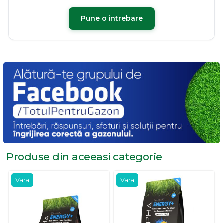
Pune o intrebare
Produse din aceeasi
categorie
Vara
Vara