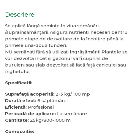
Descriere
Se aplică lângă semințe în ziua semănării
/supraînsămânțării. Asigură nutrienții necesari pentru
primele etape de dezvoltare de la încolțire până la
primele una-două tunderi.
NU semănați fără să utilizați îngrășământ! Plantele se
vor dezvolta încet și gazonul va fi cuprins de
buruieni sau slab dezvoltat să facă față caniculei sau
înghețului.
Specificații:
Suprafață acoperită:
2-3 kg/ 100 mp
Durată efect:
6 săptămâni
Eficiență:
Profesional
Perioadă de aplicare:
La semănare
Cantitate:
25kg/800-1000 m
Compoziție: