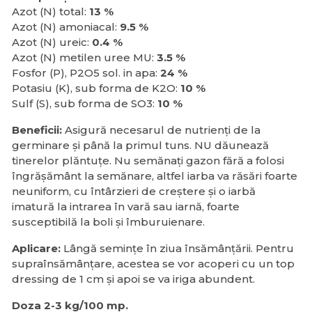
Azot (N) total:
13 %
Azot (N) amoniacal:
9.5 %
Azot (N) ureic:
0.4 %
Azot (N) metilen uree MU:
3.5 %
Fosfor (P), P2O5 sol. in apa:
24 %
Potasiu (K), sub forma de K2O:
10 %
Sulf (S), sub forma de SO3:
10 %
Beneficii:
Asigură necesarul de nutrienți de la
germinare și până la primul tuns. NU dăunează
tinerelor plăntuțe. Nu semănați gazon fără a folosi
îngrășământ la semănare, altfel iarba va răsări foarte
neuniform, cu întârzieri de creștere și o iarbă
imatură la intrarea în vară sau iarnă, foarte
susceptibilă la boli și îmburuienare.
Aplicare:
Lângă semințe în ziua însămânțării. Pentru
supraînsămânțare, acestea se vor acoperi cu un top
dressing de 1 cm și apoi se va iriga abundent.
Doza 2-3 kg/100 mp.