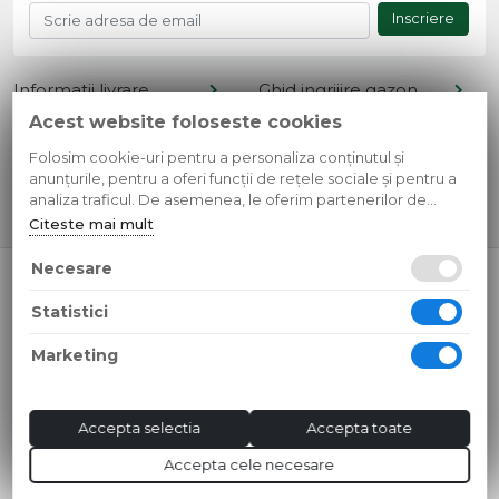
Inscriere
Informatii livrare
Ghid ingrijire gazon
Acest website foloseste cookies
Termeni si conditii
Retur produse
Cont client
Metode de plata
Folosim cookie-uri pentru a personaliza conținutul și
anunțurile, pentru a oferi funcții de rețele sociale și pentru a
Contact
Confidentialitate
analiza traficul. De asemenea, le oferim partenerilor de
rețele sociale, de publicitate și de analize informații cu privire
Citeste mai mult
la modul în care folosiți site-ul nostru. Aceștia le pot combina
cu alte informații oferite de dvs. sau culese în urma folosirii
Necesare
© 2026 SC Simple Design Media SRL
serviciilor lor.
CUI: RO35595807 Reg.Com.: J13/268/2016
Statistici
Toate preturile sunt exprimate in lei si includ tva. Ofertele sunt
valabile in limita stocului disponibil.
Marketing
Accepta selectia
Accepta toate
Accepta cele necesare