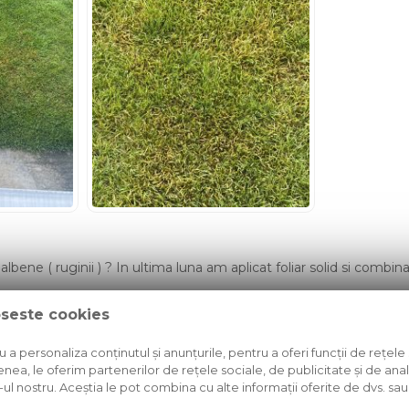
albene ( ruginii ) ? In ultima luna am aplicat foliar solid si combi
oseste cookies
1 RASPUNS
ADAUGA UN COMENTARIU
a personaliza conținutul și anunțurile, pentru a oferi funcții de rețele 
nea, le oferim partenerilor de rețele sociale, de publicitate și de anali
e-ul nostru. Aceștia le pot combina cu alte informații oferite de dvs. sau 
T