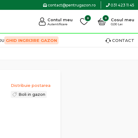
contact@pentrugazon.ro
031 423 11 45
0
0
Contul meu
Cosul meu
Autentificare
0,00 Lei
OU
GHID INGRIJIRE GAZON
CONTACT
Distribuie postarea
Boli in gazon