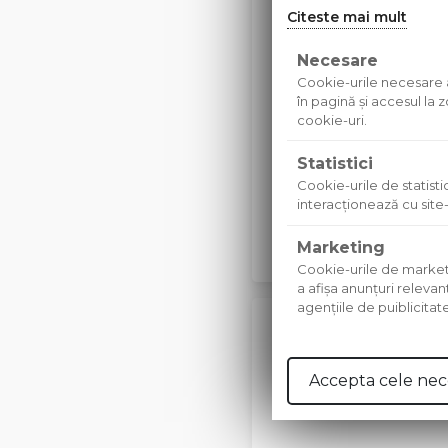
21/05/2026
Citeste mai mult
Buna ziua! Pare sa fie o
Necesare
recomanda o fitofarmacie
Cookie-urile necesare aj
ploua minim 6 ore.
în pagină şi accesul la
cookie-uri.
Articole recom
Bolile ga
Statistici
Boli in gaz
Cookie-urile de statistic
gazon
interacţionează cu site-
Marketing
Cookie-urile de marketing
a afişa anunţuri relevan
agenţiile de puiblicitat
Adauga un c
Pentru a adauga comentar
Accepta cele nec
cont.