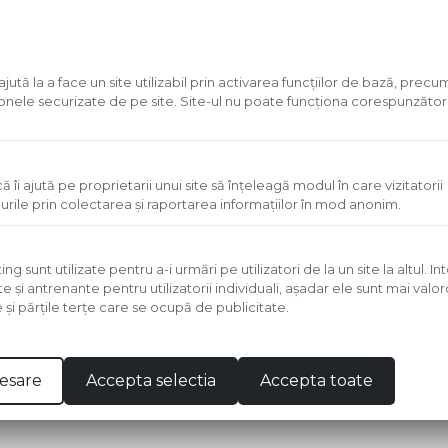
 boala fungica.Incercati sa achizitionati un plic de switch sau ori 
 de unde puteti face si achizitia , in amestec cu apa si stropiti s
ută la a face un site utilizabil prin activarea funcţiilor de bază, prec
 zonele securizate de pe site. Site-ul nu poate funcţiona corespunzător
andate
zonului - preventie si tratamente
on si tratamente pentru gazon bolnav. Pythium, Mucegai in gazon, pete maro i
ă îi ajută pe proprietarii unui site să înţeleagă modul în care vizitatorii
urile prin colectarea şi raportarea informaţiilor în mod anonim.
 sunt utilizate pentru a-i urmări pe utilizatori de la un site la altul. I
te şi antrenante pentru utilizatorii individuali, aşadar ele sunt mai val
e şi părţile terţe care se ocupă de publicitate.
omentariu
ii sau intrebari la aceasta postare este nevoie sa te autentifici 
esare
Accepta selectia
Accepta toate