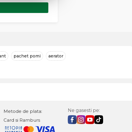
ant
pachet pomi
aerator
Ne gasesti pe:
Metode de plata:
Card si Ramburs