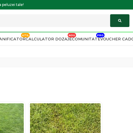
 peluzei tale!
ANIFICATOR
CALCULATOR DOZAJE
COMUNITATE
VOUCHER CAD