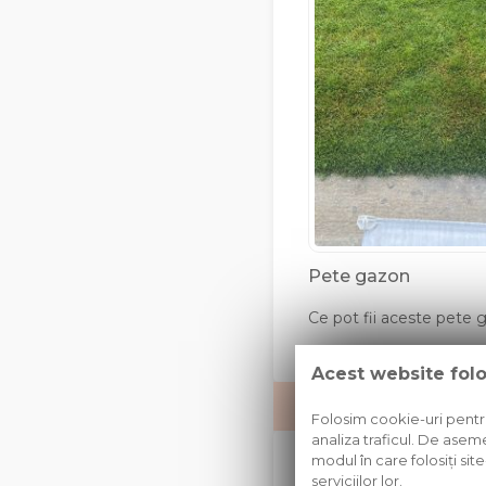
Pete gazon
Ce pot fii aceste pete g
Acest website fol
Folosim cookie-uri pentru 
analiza traficul. De aseme
modul în care folosiți sit
Tony
serviciilor lor.
EXPER