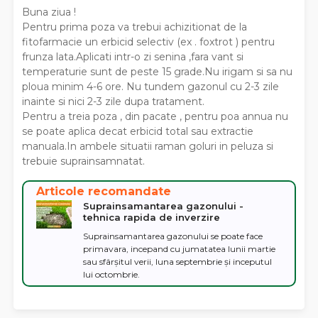
Buna ziua !
Pentru prima poza va trebui achizitionat de la
fitofarmacie un erbicid selectiv (ex . foxtrot ) pentru
frunza lata.Aplicati intr-o zi senina ,fara vant si
temperaturie sunt de peste 15 grade.Nu irigam si sa nu
ploua minim 4-6 ore. Nu tundem gazonul cu 2-3 zile
inainte si nici 2-3 zile dupa tratament.
Pentru a treia poza , din pacate , pentru poa annua nu
se poate aplica decat erbicid total sau extractie
manuala.In ambele situatii raman goluri in peluza si
trebuie suprainsamnatat.
Articole recomandate
Suprainsamantarea gazonului -
tehnica rapida de inverzire
Suprainsamantarea gazonului se poate face
primavara, incepand cu jumatatea lunii martie
sau sfârșitul verii, luna septembrie și inceputul
lui octombrie.