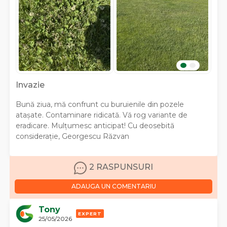
Invazie
Bună ziua, mă confrunt cu buruienile din pozele
atașate. Contaminare ridicată. Vă rog variante de
eradicare. Mulțumesc anticipat! Cu deosebită
considerație, Georgescu Răzvan
2 RASPUNSURI
ADAUGA UN COMENTARIU
Tony
EXPERT
25/05/2026