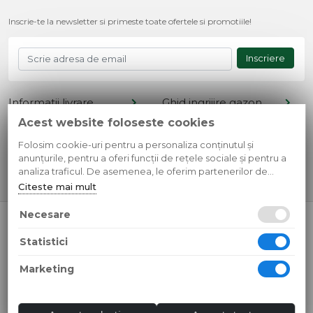
Inscrie-te la newsletter si primeste toate ofertele si promotiile!
Inscriere
Informatii livrare
Ghid ingrijire gazon
Acest website foloseste cookies
Termeni si conditii
Retur produse
Cont client
Metode de plata
Folosim cookie-uri pentru a personaliza conținutul și
anunțurile, pentru a oferi funcții de rețele sociale și pentru a
Contact
Confidentialitate
analiza traficul. De asemenea, le oferim partenerilor de
rețele sociale, de publicitate și de analize informații cu privire
Citeste mai mult
la modul în care folosiți site-ul nostru. Aceștia le pot combina
cu alte informații oferite de dvs. sau culese în urma folosirii
Necesare
© 2026 SC Simple Design Media SRL
serviciilor lor.
CUI: RO35595807 Reg.Com.: J13/268/2016
Statistici
Toate preturile sunt exprimate in lei si includ tva. Ofertele sunt
valabile in limita stocului disponibil.
Marketing