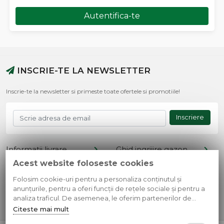
Autentifica-te
INSCRIE-TE LA NEWSLETTER
Inscrie-te la newsletter si primeste toate ofertele si promotiile!
Inscriere
Informatii livrare
Ghid ingrijire gazon
Acest website foloseste cookies
Termeni si conditii
Retur produse
Cont client
Metode de plata
Folosim cookie-uri pentru a personaliza conținutul și
anunțurile, pentru a oferi funcții de rețele sociale și pentru a
Contact
Confidentialitate
analiza traficul. De asemenea, le oferim partenerilor de
rețele sociale, de publicitate și de analize informații cu privire
Citeste mai mult
la modul în care folosiți site-ul nostru. Aceștia le pot combina