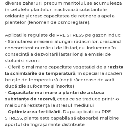
diverse zaharuri, precum manitolul, se acumulează
în celulele plantelor, inactivează substanțele
oxidante și cresc capacitatea de reținere a apei a
plantelor (fenomen de osmoreglare).
Aplicațiile regulate de PRE STRESS pe gazon induc:
- Stimularea emisiei si alungirii rădăcinilor, crescând
concomitent numărul de lăstari, cu inducerea în
consecință a dezvoltării lăstarilor și a emisiei de
stoloni si rizomi
- Oferă o mai mare capacitate vegetației de a
rezista
la schimbările de temperatură
, în special la scăderi
bruște de temperatură (nopți răcoroase de vară
după zile sufocante și însorite)
-
Capacitate mai mare a plantei de a stoca
substanțe de rezervă
, ceea ce se traduce printr-o
mai bună rezistență la stresul mediului
- Optimizarea fertilizării.
Dupa aplicații cu PRE
STRESS, planta este capabilă să absoarbă mai bine
aportul de îngrășăminte distribuite