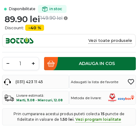
Disponibilitate
in stoc
89.90
lei
149.90
lei
Discount:
-40 %
Vezi toate produsele
−
+
ADAUGA IN COS
(031) 423 11 45
Adaugati la lista de favorite
Livrare estimată:
Metoda de livrare:
Marti, 11.08 - Miercuri, 12.08
Prin cumpararea acestui produs puteti colecta
15
puncte de
fidelitate in valoare de
1.50
lei
.
Vezi program loialitate