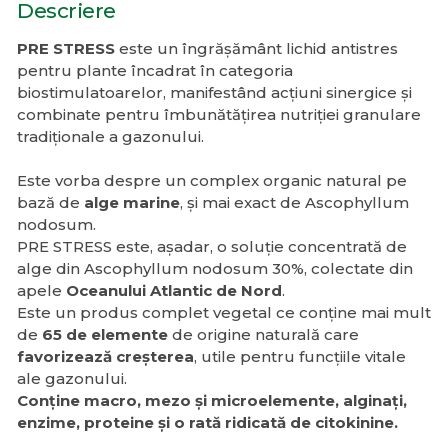
Descriere
PRE STRESS
este un îngrășământ lichid antistres
pentru plante încadrat în categoria
biostimulatoarelor, manifestând acțiuni sinergice și
combinate pentru îmbunătățirea nutriției granulare
tradiționale a gazonului.
Este vorba despre un complex organic natural pe
bază de
alge marine
, și mai exact de Ascophyllum
nodosum.
PRE STRESS este, așadar, o soluție concentrată de
alge din Ascophyllum nodosum 30%, colectate din
apele
Oceanului Atlantic de Nord
.
Este un produs complet vegetal ce conține mai mult
de
65 de elemente
de origine naturală care
favorizează creșterea
, utile pentru funcțiile vitale
ale gazonului.
Conține macro, mezo și microelemente, alginați,
enzime, proteine și o rată ridicată de citokinine.