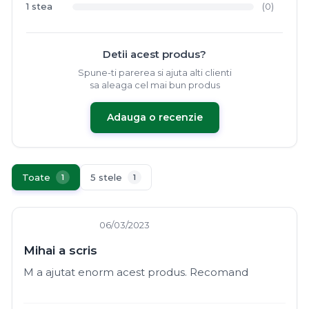
1 stea
(0)
Detii acest produs?
Spune-ti parerea si ajuta alti clienti
sa aleaga cel mai bun produs
Adauga o recenzie
Toate
5 stele
1
1
06/03/2023
Mihai a scris
M a ajutat enorm acest produs. Recomand