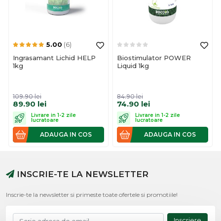
5.00
(6)
Ingrasamant Lichid HELP
Biostimulator POWER
1kg
Liquid 1kg
109.90
lei
84.90
lei
89.90
lei
74.90
lei
Livrare in 1-2 zile
Livrare in 1-2 zile
lucratoare
lucratoare
ADAUGA IN COS
ADAUGA IN COS
INSCRIE-TE LA NEWSLETTER
Inscrie-te la newsletter si primeste toate ofertele si promotiile!
Inscriere