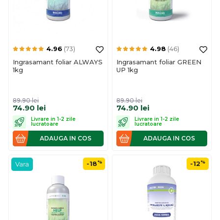
4.96
(73)
4.98
(46)
Ingrasamant foliar ALWAYS
Ingrasamant foliar GREEN
1kg
UP 1kg
89.90
lei
89.90
lei
74.90
lei
74.90
lei
Livrare in 1-2 zile
Livrare in 1-2 zile
lucratoare
lucratoare
ADAUGA IN COS
ADAUGA IN COS
%
%
-18
-12
Vara