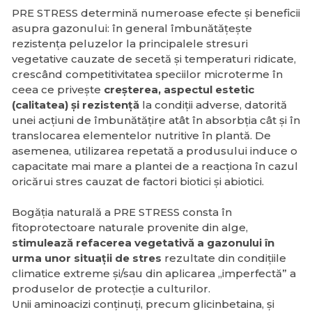
PRE STRESS determină numeroase efecte și beneficii
asupra gazonului: în general îmbunătățește
rezistența peluzelor la principalele stresuri
vegetative cauzate de secetă și temperaturi ridicate,
crescând competitivitatea speciilor microterme în
ceea ce privește
creșterea, aspectul estetic
(calitatea) și rezistență
la condiții adverse, datorită
unei acțiuni de îmbunătățire atât în absorbția cât și în
translocarea elementelor nutritive în plantă. De
asemenea, utilizarea repetată a produsului induce o
capacitate mai mare a plantei de a reacționa în cazul
oricărui stres cauzat de factori biotici și abiotici.
Bogăția naturală a PRE STRESS consta în
fitoprotectoare naturale provenite din alge,
stimulează refacerea vegetativă a gazonului în
urma unor situații de stres
rezultate din condițiile
climatice extreme și/sau din aplicarea „imperfectă” a
produselor de protecție a culturilor.
Unii aminoacizi conținuți, precum glicinbetaina, și