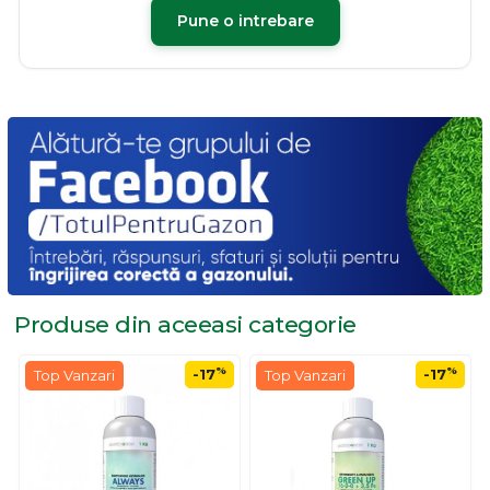
Pune o intrebare
Produse din aceeasi
categorie
%
%
-17
-17
Top Vanzari
Top Vanzari