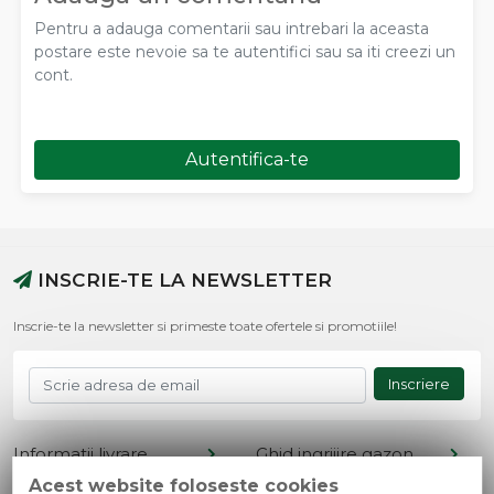
Pentru a adauga comentarii sau intrebari la aceasta
postare este nevoie sa te autentifici sau sa iti creezi un
cont.
Autentifica-te
INSCRIE-TE LA NEWSLETTER
Inscrie-te la newsletter si primeste toate ofertele si promotiile!
Inscriere
Informatii livrare
Ghid ingrijire gazon
Acest website foloseste cookies
Termeni si conditii
Retur produse