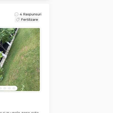
4 Raspunsuri
Fertilizare
a si in unele zone este