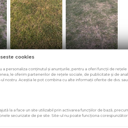
oseste cookies
n
a personaliza conținutul și anunțurile, pentru a oferi funcții de rețele 
solid Alpha Booster la inceputul lunii mai. In urma cu 2 saptama
nea, le oferim partenerilor de rețele sociale, de publicitate și de anali
e-ul nostru. Aceștia le pot combina cu alte informații oferite de dvs. sau 
ra. Dupa ultima saptamana caniculara s-au extins...
ută la a face un site utilizabil prin activarea funcţiilor de bază, prec
 zonele securizate de pe site. Site-ul nu poate funcţiona corespunzător