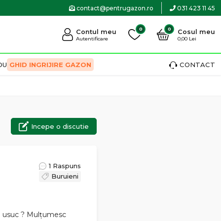
contact@pentrugazon.ro
031 423 11 45
0
0
Contul meu
Cosul meu
Autentificare
0,00 Lei
OU
GHID INGRIJIRE GAZON
CONTACT
Incepe o discutie
1 Raspuns
Buruieni
-l usuc ? Mulțumesc