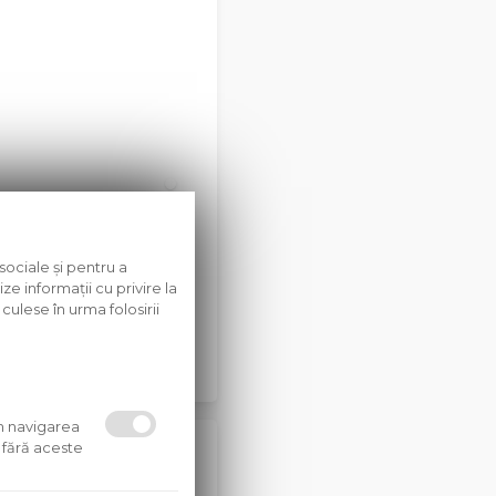
sociale și pentru a
ni Always + Green Up.
ze informații cu privire la
culese în urma folosirii
um navigarea
 fără aceste
3 Raspunsuri
Boli in gazon