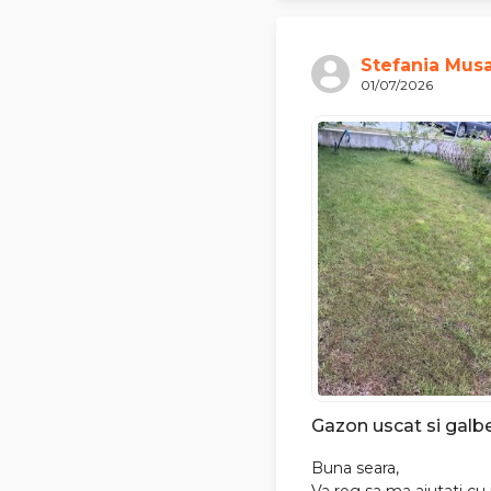
Stefania Mus
01/07/2026
Gazon uscat si galb
Buna seara,
Va rog sa ma ajutati cu