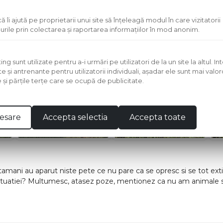
ă îi ajută pe proprietarii unui site să înţeleagă modul în care vizitatorii
urile prin colectarea şi raportarea informaţiilor în mod anonim.
 sunt utilizate pentru a-i urmări pe utilizatori de la un site la altul. I
te şi antrenante pentru utilizatorii individuali, aşadar ele sunt mai val
e şi părţile terţe care se ocupă de publicitate.
esare
Accepta selectia
Accepta toate
amani au aparut niste pete ce nu pare ca se opresc si se tot ext
situatiei? Multumesc, atasez poze, mentionez ca nu am animale si