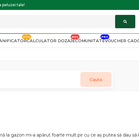
 peluzei tale!
ANIFICATOR
CALCULATOR DOZAJE
COMUNITATE
VOUCHER CAD
Cauta
ă la gazon mi-a apărut foarte mult pir cu ce aș putea să dau să