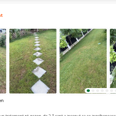
at
en
 un tratament pt gazon, de 2-3 sapt a inceput sa se ingalbeneasc