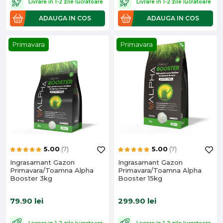
Livrare in 1-2 zile lucratoare
Livrare in 1-2 zile lucratoare
ADAUGA IN COS
ADAUGA IN COS
Primavara
Primavara
5.00
(7)
5.00
(7)
Ingrasamant Gazon
Ingrasamant Gazon
Primavara/Toamna Alpha
Primavara/Toamna Alpha
Booster 3kg
Booster 15kg
79.90
lei
299.90
lei