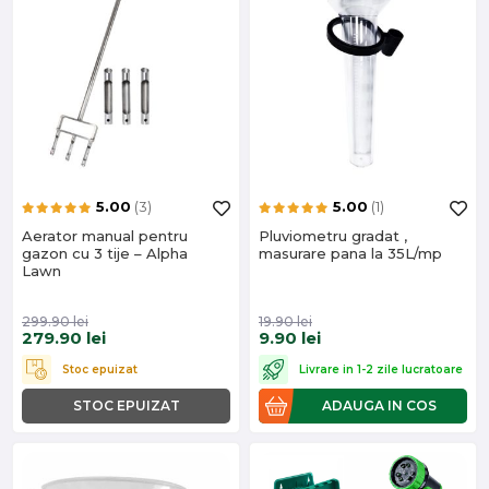
5.00
(3)
5.00
(1)
​Aerator manual pentru
Pluviometru gradat ,
gazon cu 3 tije – Alpha
masurare pana la 35L/mp
Lawn
299.90
lei
19.90
lei
279.90
lei
9.90
lei
Stoc epuizat
Livrare in 1-2 zile lucratoare
STOC EPUIZAT
ADAUGA IN COS