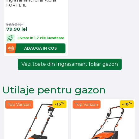
Ingrasamant foliar Alpha
FORTE 1L
99.90
lei
79.90
lei
Livrare in 1-2 zile lucratoare
ADAUGA IN COS
Vezi toate din Ingrasamant foliar gazon
Utilaje pentru gazon
%
%
-13
-18
Top Vanzari
Top Vanzari