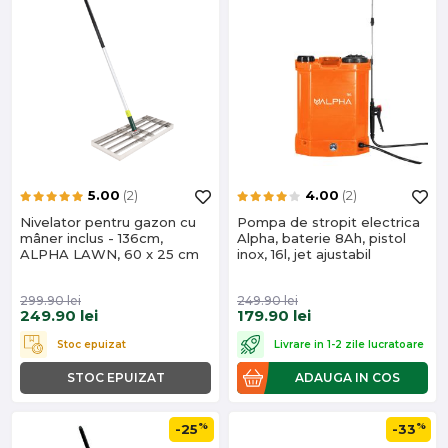
5.00
(2)
4.00
(2)
Nivelator pentru gazon cu
Pompa de stropit electrica
mâner inclus - 136cm,
Alpha, baterie 8Ah, pistol
ALPHA LAWN, 60 x 25 cm
inox, 16l, jet ajustabil
299.90
lei
249.90
lei
249.90
lei
179.90
lei
Stoc epuizat
Livrare in 1-2 zile lucratoare
STOC EPUIZAT
ADAUGA IN COS
%
%
-25
-33