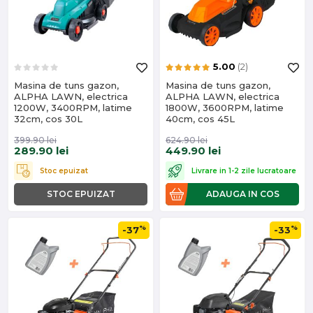
5.00
(2)
Masina de tuns gazon,
Masina de tuns gazon,
ALPHA LAWN, electrica
ALPHA LAWN, electrica
1200W, 3400RPM, latime
1800W, 3600RPM, latime
32cm, cos 30L
40cm, cos 45L
399.90
lei
624.90
lei
289.90
lei
449.90
lei
Stoc epuizat
Livrare in 1-2 zile lucratoare
STOC EPUIZAT
ADAUGA IN COS
%
%
-37
-33