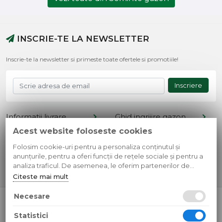
INSCRIE-TE LA NEWSLETTER
Inscrie-te la newsletter si primeste toate ofertele si promotiile!
Inscriere
Informatii livrare
Ghid ingrijire gazon
Acest website foloseste cookies
Termeni si conditii
Retur produse
Cont client
Metode de plata
Folosim cookie-uri pentru a personaliza conținutul și
anunțurile, pentru a oferi funcții de rețele sociale și pentru a
Contact
Confidentialitate
analiza traficul. De asemenea, le oferim partenerilor de
rețele sociale, de publicitate și de analize informații cu privire
Citeste mai mult
la modul în care folosiți site-ul nostru. Aceștia le pot combina
cu alte informații oferite de dvs. sau culese în urma folosirii
Necesare
© 2026 SC Simple Design Media SRL
serviciilor lor.
CUI: RO35595807 Reg.Com.: J13/268/2016
Statistici
Toate preturile sunt exprimate in lei si includ tva. Ofertele sunt