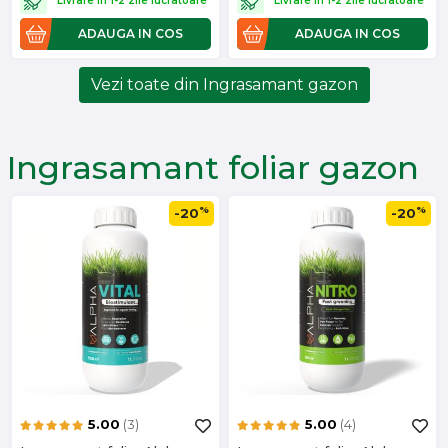
Livrare in 1-2 zile lucratoare
Livrare in 1-2 zile lucratoare
ADAUGA IN COS
ADAUGA IN COS
Vezi toate din Ingrasamant gazon
Ingrasamant foliar gazon
%
%
-20
-20
5.00
(3)
5.00
(4)