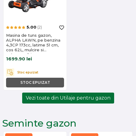
5.00
(2)
Masina de tuns gazon,
ALPHA LAWN, pe benzina
4,3CP 173cc, latime 51 cm,
cos 62L, mulcire si
autopropulsie
1699.90
lei
Stoc epuizat
STOC EPUIZAT
Vezi toate din Utilaje pentru gazon
Seminte gazon