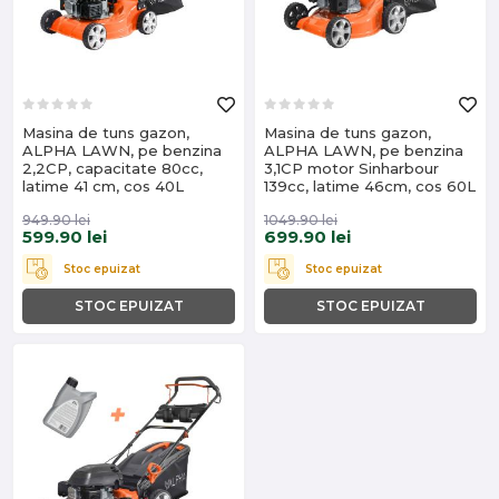
Masina de tuns gazon,
Masina de tuns gazon,
ALPHA LAWN, pe benzina
ALPHA LAWN, pe benzina
2,2CP, capacitate 80cc,
3,1CP motor Sinharbour
latime 41 cm, cos 40L
139cc, latime 46cm, cos 60L
949.90
lei
1049.90
lei
599.90
lei
699.90
lei
Stoc epuizat
Stoc epuizat
STOC EPUIZAT
STOC EPUIZAT