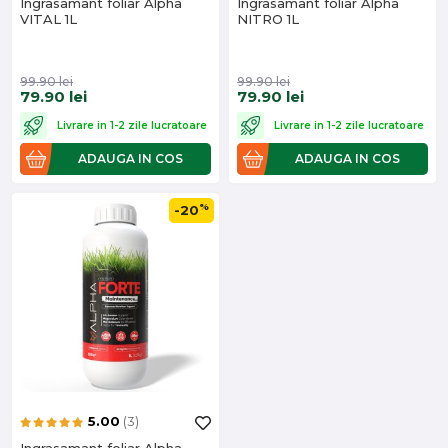
Ingrasamant foliar Alpha
Ingrasamant foliar Alpha
VITAL 1L
NITRO 1L
99.90
lei
99.90
lei
79.90
lei
79.90
lei
Livrare in 1-2 zile lucratoare
Livrare in 1-2 zile lucratoare
ADAUGA IN COS
ADAUGA IN COS
%
-20
5.00
(3)