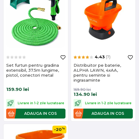
4.43
(7)
Set furtun pentru gradina
Distribuitor pe baterie,
extensibil, 37.5m lungime,
ALPHA LAWN, 4xAA,
pistol, conectori metal
pentru seminte si
ingrasaminte
159.90
lei
169.90
lei
134.90
lei
Livrare in 1-2 zile lucratoare
Livrare in 1-2 zile lucratoare
ADAUGA IN COS
ADAUGA IN COS
%
-20