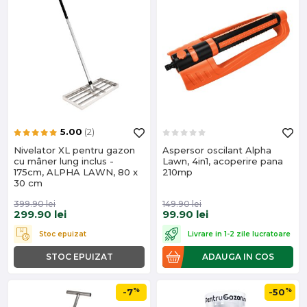
5.00
(2)
Nivelator XL pentru gazon
Aspersor oscilant Alpha
cu mâner lung inclus -
Lawn, 4in1, acoperire pana
175cm, ALPHA LAWN, 80 x
210mp
30 cm
399.90
lei
149.90
lei
299.90
lei
99.90
lei
Stoc epuizat
Livrare in 1-2 zile lucratoare
STOC EPUIZAT
ADAUGA IN COS
%
%
-7
-50